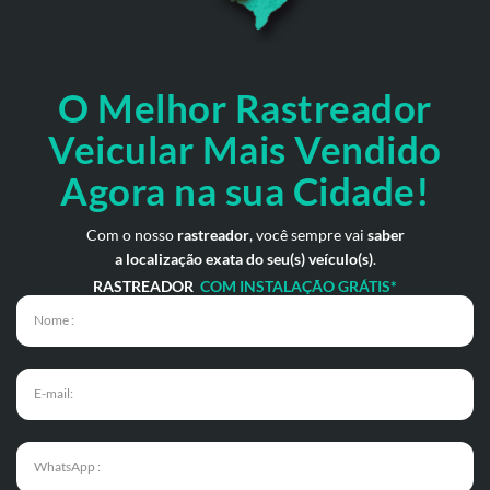
O Melhor Rastreador
Veicular Mais Vendido
Agora na sua Cidade!
Com o nosso
rastreador
, você sempre vai
saber
a localização exata do seu(s) veículo(s)
.
RASTREADOR
COM INSTALAÇÃO GRÁTIS*