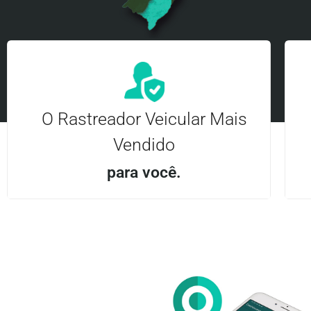
O Rastreador Veicular Mais
Vendido
para você.
Aplicativo Android e iOS | Acesso ilimitado Central
24Hrs
Entre em contato