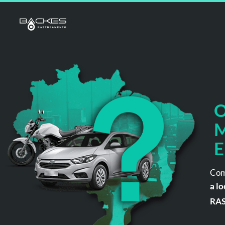
O
M
E
Com
a lo
RA