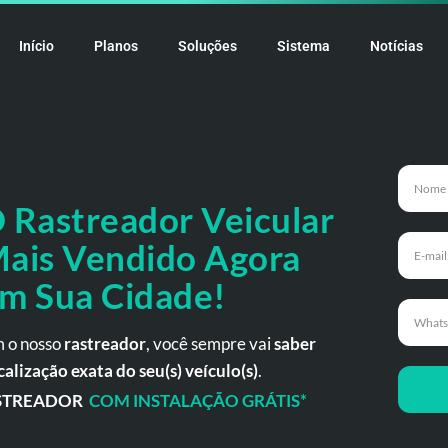
Início
Planos
Soluções
Sistema
Notícias
 Rastreador
Veicular
ais Vendido Agora
m Sua Cidade!
 o nosso
rastreador
, você sempre vai
saber
calização exata do seu(s) veículo(s)
.
STREADOR
COM INSTALAÇÃO GRÁTIS*