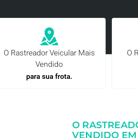
O Rastreador Veicular Mais
O R
Vendido
para sua frota.
Gere
Gestão Eficiente | Telemetria Completa avançada
O RASTREAD
Entre em contato
VENDIDO EM