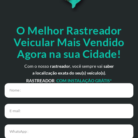
O Melhor Rastreador
Veicular Mais Vendido
Agora na sua Cidade!
Com o nosso
rastreador
, você sempre vai
saber
a localização exata do seu(s) veículo(s)
.
RASTREADOR
COM INSTALAÇÃO GRÁTIS*