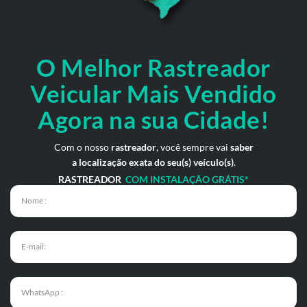
O Melhor Rastreador
Veicular Mais Vendido
Agora na sua Cidade!
Com o nosso
rastreador
, você sempre vai
saber
a localização exata do seu(s) veículo(s)
.
RASTREADOR
COM INSTALAÇÃO GRÁTIS*