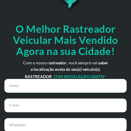
O Melhor Rastreador
Veicular Mais Vendido
Agora na sua Cidade!
Com o nosso
rastreador
, você sempre vai
saber
a localização exata do seu(s) veículo(s)
.
RASTREADOR
COM INSTALAÇÃO GRÁTIS*