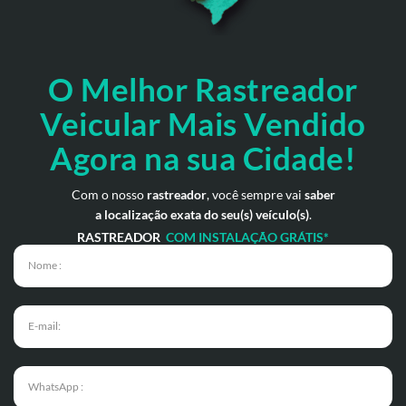
O Melhor Rastreador
Veicular Mais Vendido
Agora na sua Cidade!
Com o nosso
rastreador
, você sempre vai
saber
a localização exata do seu(s) veículo(s)
.
RASTREADOR
COM INSTALAÇÃO GRÁTIS*