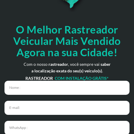
O Melhor Rastreador
Veicular Mais Vendido
Agora na sua Cidade!
Com o nosso
rastreador
, você sempre vai
saber
a localização exata do seu(s) veículo(s)
.
RASTREADOR
COM INSTALAÇÃO GRÁTIS*