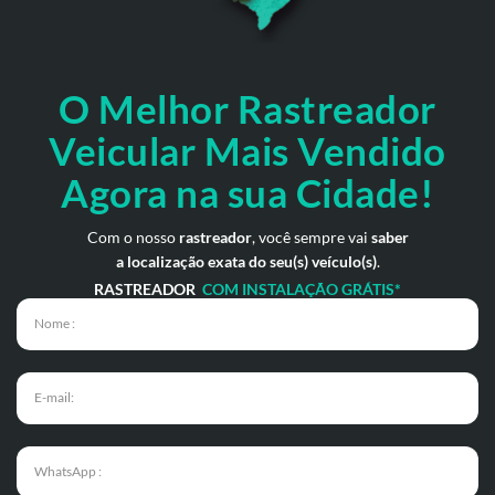
O Melhor Rastreador
Veicular Mais Vendido
Agora na sua Cidade!
Com o nosso
rastreador
, você sempre vai
saber
a localização exata do seu(s) veículo(s)
.
RASTREADOR
COM INSTALAÇÃO GRÁTIS*