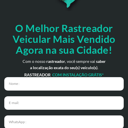
O Melhor Rastreador
Veicular Mais Vendido
Agora na sua Cidade!
Com o nosso
rastreador
, você sempre vai
saber
a localização exata do seu(s) veículo(s)
.
RASTREADOR
COM INSTALAÇÃO GRÁTIS*