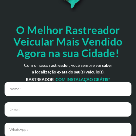
O Melhor Rastreador
Veicular Mais Vendido
Agora na sua Cidade!
Com o nosso
rastreador
, você sempre vai
saber
a localização exata do seu(s) veículo(s)
.
RASTREADOR
COM INSTALAÇÃO GRÁTIS*