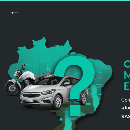
O
M
E
Com
a lo
RA