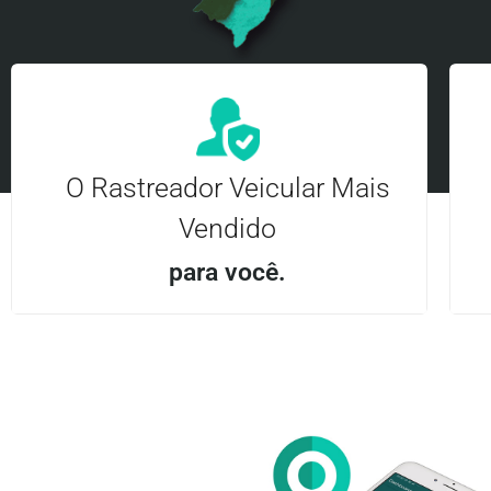
O Rastreador Veicular Mais
Vendido
para você.
Aplicativo Android e iOS | Acesso ilimitado Central
24Hrs
Entre em contato