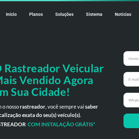
Início
Planos
Soluções
Sistema
Notícias
 Rastreador
Veicular
ais Vendido Agora
m Sua Cidade!
 o nosso
rastreador
, você sempre vai
saber
calização exata do seu(s) veículo(s)
.
STREADOR
COM INSTALAÇÃO GRÁTIS*