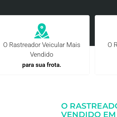
O Rastreador Veicular Mais
O R
Vendido
para sua frota.
Gere
Gestão Eficiente | Telemetria Completa avançada
O RASTREAD
Entre em contato
VENDIDO EM 