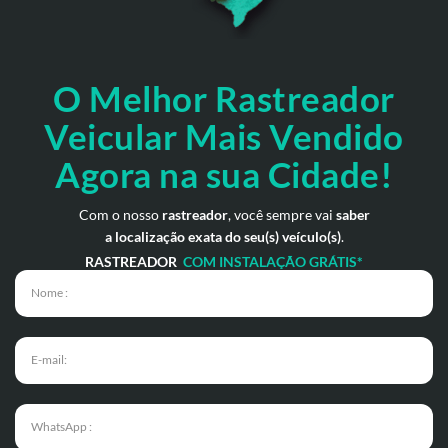
O Melhor Rastreador
Veicular Mais Vendido
Agora na sua Cidade!
Com o nosso
rastreador
, você sempre vai
saber
a localização exata do seu(s) veículo(s)
.
RASTREADOR
COM INSTALAÇÃO GRÁTIS*