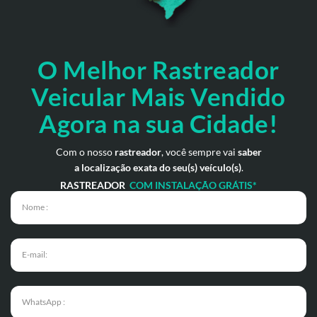
O Melhor Rastreador
Veicular Mais Vendido
Agora na sua Cidade!
Com o nosso
rastreador
, você sempre vai
saber
a localização exata do seu(s) veículo(s)
.
RASTREADOR
COM INSTALAÇÃO GRÁTIS*