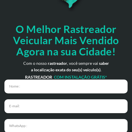
O Melhor Rastreador
Veicular Mais Vendido
Agora na sua Cidade!
Com o nosso
rastreador
, você sempre vai
saber
a localização exata do seu(s) veículo(s)
.
RASTREADOR
COM INSTALAÇÃO GRÁTIS*