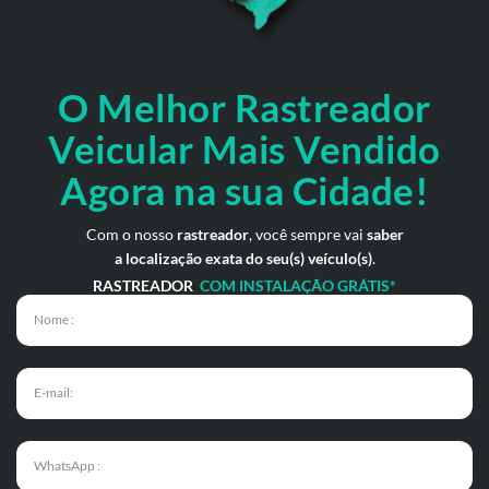
O Melhor Rastreador
Veicular Mais Vendido
Agora na sua Cidade!
Com o nosso
rastreador
, você sempre vai
saber
a localização exata do seu(s) veículo(s)
.
RASTREADOR
COM INSTALAÇÃO GRÁTIS*