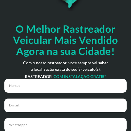
O Melhor Rastreador
Veicular Mais Vendido
Agora na sua Cidade!
Com o nosso
rastreador
, você sempre vai
saber
a localização exata do seu(s) veículo(s)
.
RASTREADOR
COM INSTALAÇÃO GRÁTIS*