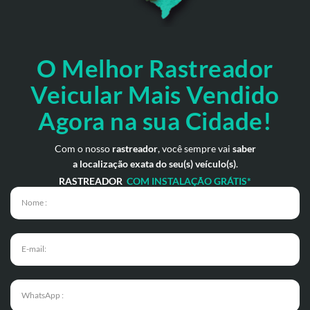
O Melhor Rastreador
Veicular Mais Vendido
Agora na sua Cidade!
Com o nosso
rastreador
, você sempre vai
saber
a localização exata do seu(s) veículo(s)
.
RASTREADOR
COM INSTALAÇÃO GRÁTIS*