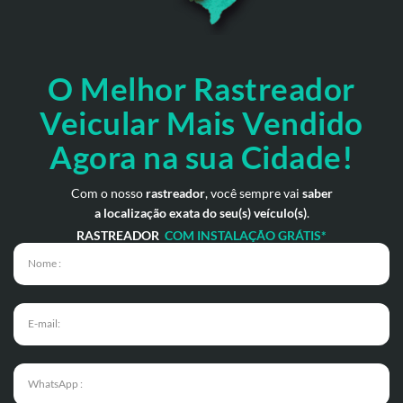
O Melhor Rastreador
Veicular Mais Vendido
Agora na sua Cidade!
Com o nosso
rastreador
, você sempre vai
saber
a localização exata do seu(s) veículo(s)
.
RASTREADOR
COM INSTALAÇÃO GRÁTIS*