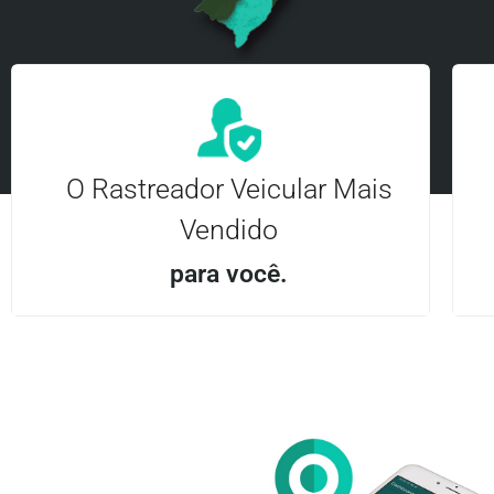
O Rastreador Veicular Mais
Vendido
para você.
Aplicativo Android e iOS | Acesso ilimitado Central
24Hrs
Entre em contato