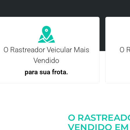
O Rastreador Veicular Mais
O R
Vendido
para sua frota.
Gere
Gestão Eficiente | Telemetria Completa avançada
O RASTREAD
Entre em contato
VENDIDO EM 