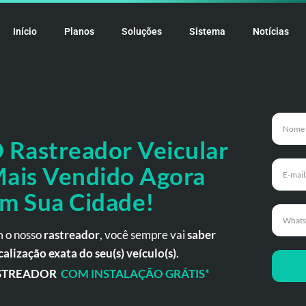
Início
Planos
Soluções
Sistema
Notícias
 Rastreador
Veicular
ais Vendido Agora
m Sua Cidade!
 o nosso
rastreador
, você sempre vai
saber
calização exata do seu(s) veículo(s)
.
STREADOR
COM INSTALAÇÃO GRÁTIS*