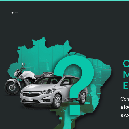
O
M
E
Com
a lo
RA