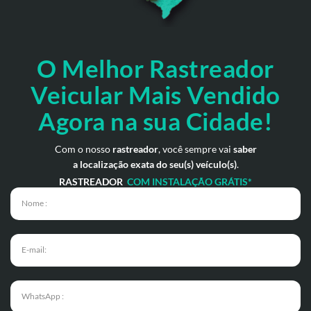
O Melhor Rastreador
Veicular Mais Vendido
Agora na sua Cidade!
Com o nosso
rastreador
, você sempre vai
saber
a localização exata do seu(s) veículo(s)
.
RASTREADOR
COM INSTALAÇÃO GRÁTIS*