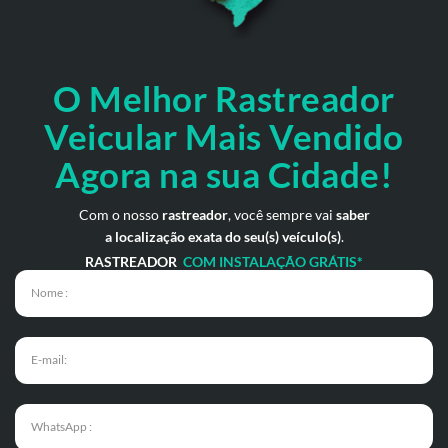
O Melhor Rastreador
Veicular Mais Vendido
Agora na sua Cidade!
Com o nosso
rastreador
, você sempre vai
saber
a localização exata do seu(s) veículo(s)
.
RASTREADOR
COM INSTALAÇÃO GRÁTIS*