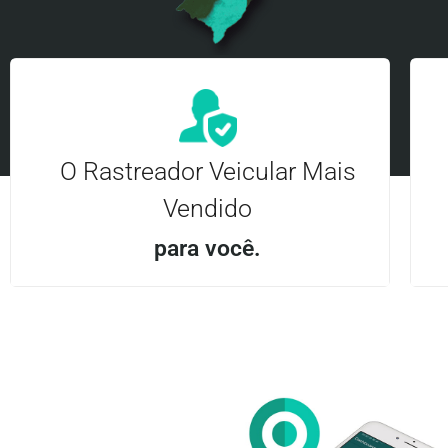
O Rastreador Veicular Mais
Vendido
para você.
Aplicativo Android e iOS | Acesso ilimitado Central
24Hrs
Entre em contato