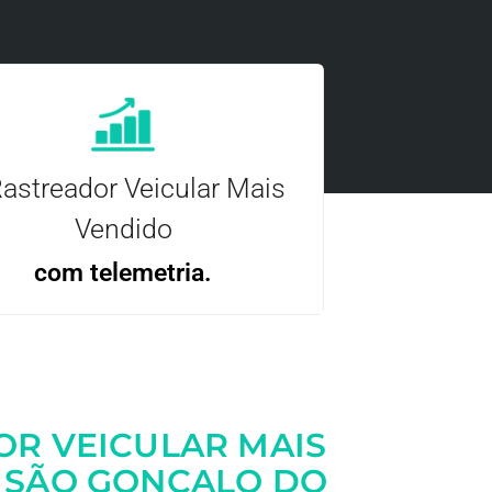
astreador Veicular Mais
Vendido
com telemetria.
ncie, controle e otimize a sua frota com
nossa tecnologia.
OR VEICULAR MAIS
 SÃO GONÇALO DO
Entre em contato