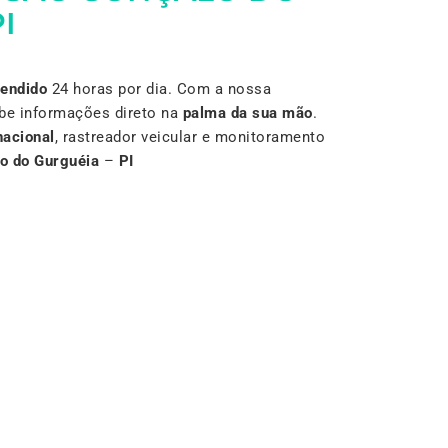
I
Vendido
24 horas por dia. Com a nossa
be informações direto na
palma da sua mão
.
nacional
, rastreador veicular e monitoramento
o do Gurguéia
–
PI