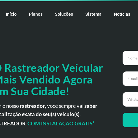
Início
Planos
Soluções
Sistema
Notícias
 Rastreador
Veicular
ais Vendido Agora
m Sua Cidade!
 o nosso
rastreador
, você sempre vai
saber
calização exata do seu(s) veículo(s)
.
STREADOR
COM INSTALAÇÃO GRÁTIS*