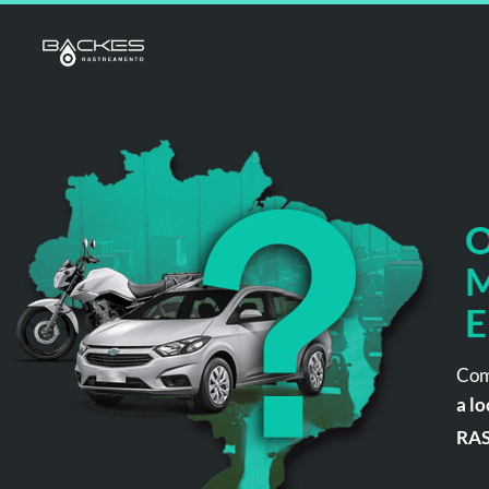
O
M
E
Com
a lo
RA