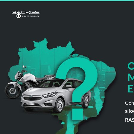
O
M
E
Com
a lo
RA