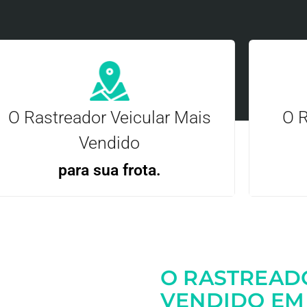
O Rastreador Veicular Mais
O R
Vendido
para sua frota.
Gere
Gestão Eficiente | Telemetria Completa avançada
O RASTREAD
Entre em contato
VENDIDO EM 