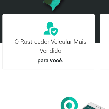
O Rastreador Veicular Mais
Vendido
para você.
Aplicativo Android e iOS | Acesso ilimitado Central
24Hrs
Entre em contato