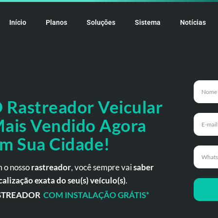
Início
Planos
Soluções
Sistema
Notícias
 Rastreador
Veicular
ais Vendido Agora
m Sua Cidade!
 o nosso
rastreador
, você sempre vai
saber
calização exata do seu(s) veículo(s)
.
STREADOR
COM INSTALAÇÃO GRÁTIS*