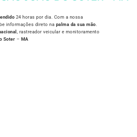
Vendido
24 horas por dia. Com a nossa
be informações direto na
palma da sua mão
.
nacional
, rastreador veicular e monitoramento
o Soter
–
MA