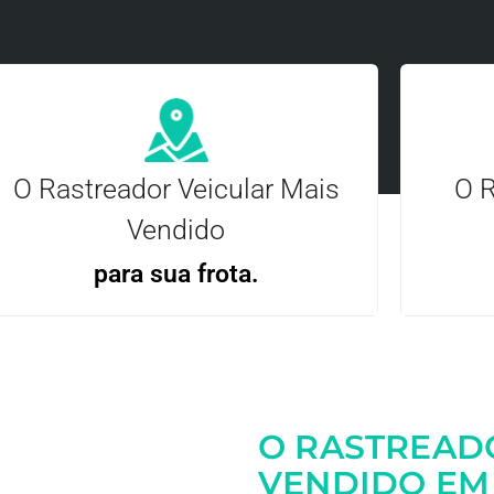
O Rastreador Veicular Mais
O R
Vendido
para sua frota.
Gere
Gestão Eficiente | Telemetria Completa avançada
O RASTREAD
Entre em contato
VENDIDO EM 