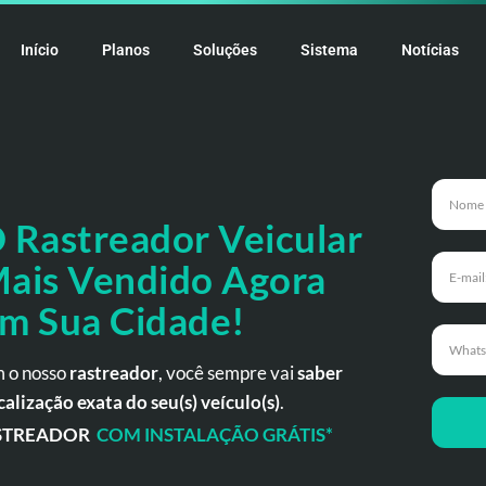
Início
Planos
Soluções
Sistema
Notícias
 Rastreador
Veicular
ais Vendido Agora
m Sua Cidade!
 o nosso
rastreador
, você sempre vai
saber
calização exata do seu(s) veículo(s)
.
STREADOR
COM INSTALAÇÃO GRÁTIS*