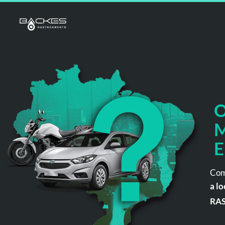
O
M
E
Com
a lo
RA