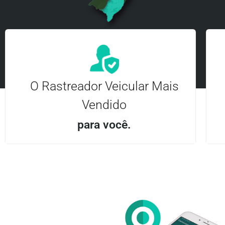
O Rastreador Veicular Mais
Vendido
para você.
Aplicativo Android e iOS | Acesso ilimitado Central
24Hrs
Entre em contato