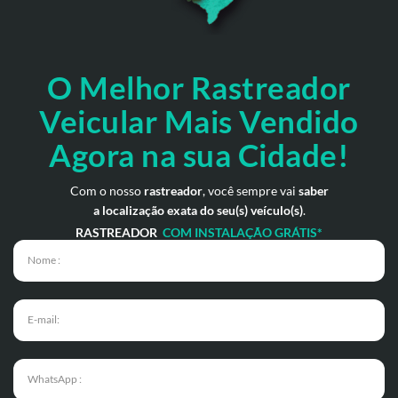
O Melhor Rastreador
Veicular Mais Vendido
Agora na sua Cidade!
Com o nosso
rastreador
, você sempre vai
saber
a localização exata do seu(s) veículo(s)
.
RASTREADOR
COM INSTALAÇÃO GRÁTIS*