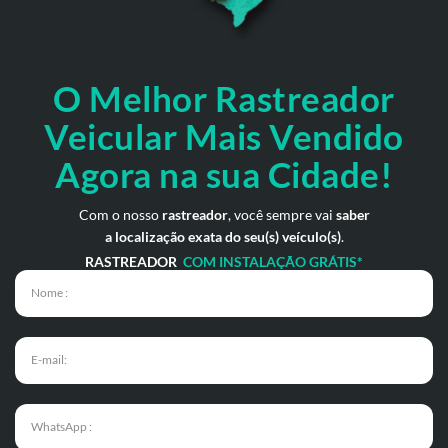
O Melhor Rastreador
Veicular Mais Vendido
Agora na sua Cidade!
Com o nosso
rastreador
, você sempre vai
saber
a localização exata do seu(s) veículo(s)
.
RASTREADOR
COM INSTALAÇÃO GRÁTIS*