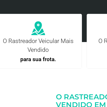
O Rastreador Veicular Mais
O R
Vendido
para sua frota.
Gere
Gestão Eficiente | Telemetria Completa avançada
O RASTREAD
Entre em contato
VENDIDO EM