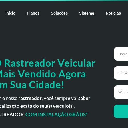
Início
Planos
Soluções
Sistema
Notícias
 Rastreador
Veicular
ais Vendido Agora
m Sua Cidade!
 o nosso
rastreador
, você sempre vai
saber
calização exata do seu(s) veículo(s)
.
STREADOR
COM INSTALAÇÃO GRÁTIS*