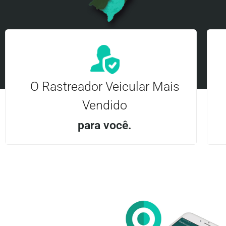
O Rastreador Veicular Mais
Vendido
para você.
Aplicativo Android e iOS | Acesso ilimitado Central
24Hrs
Entre em contato