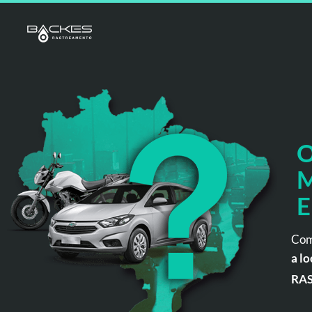
O
M
E
Com
a lo
RA