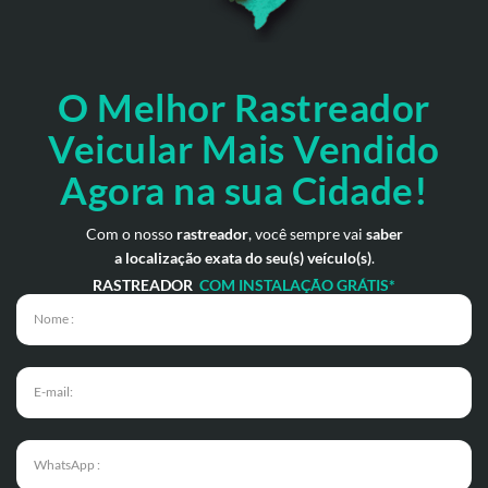
O Melhor Rastreador
Veicular Mais Vendido
Agora na sua Cidade!
Com o nosso
rastreador
, você sempre vai
saber
a localização exata do seu(s) veículo(s)
.
RASTREADOR
COM INSTALAÇÃO GRÁTIS*