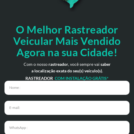
O Melhor Rastreador
Veicular Mais Vendido
Agora na sua Cidade!
Com o nosso
rastreador
, você sempre vai
saber
a localização exata do seu(s) veículo(s)
.
RASTREADOR
COM INSTALAÇÃO GRÁTIS*