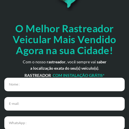
O Melhor Rastreador
Veicular Mais Vendido
Agora na sua Cidade!
Com o nosso
rastreador
, você sempre vai
saber
a localização exata do seu(s) veículo(s)
.
RASTREADOR
COM INSTALAÇÃO GRÁTIS*