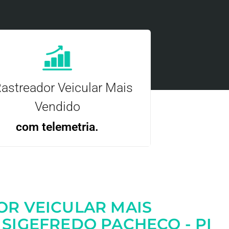
astreador Veicular Mais
Vendido
com telemetria.
ncie, controle e otimize a sua frota com
nossa tecnologia.
OR VEICULAR MAIS
SIGEFREDO PACHECO - PI
Entre em contato