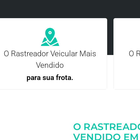
O Rastreador Veicular Mais
O R
Vendido
para sua frota.
Gere
Gestão Eficiente | Telemetria Completa avançada
O RASTREAD
Entre em contato
VENDIDO EM 