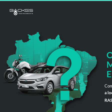
O
M
E
Com
a lo
RA