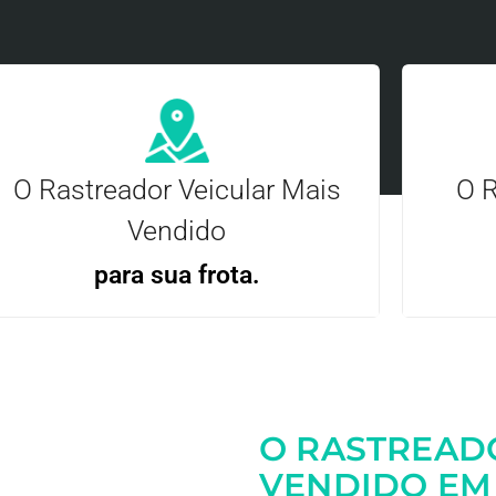
O Rastreador Veicular Mais
O R
Vendido
para sua frota.
Gere
Gestão Eficiente | Telemetria Completa avançada
O RASTREAD
Entre em contato
VENDIDO EM 