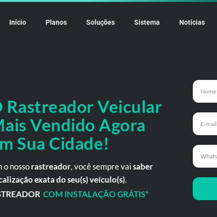
Início
Planos
Soluções
Sistema
Notícias
 Rastreador
Veicular
ais Vendido Agora
m Sua Cidade!
 o nosso
rastreador
, você sempre vai
saber
calização exata do seu(s) veículo(s)
.
STREADOR
COM INSTALAÇÃO GRÁTIS*