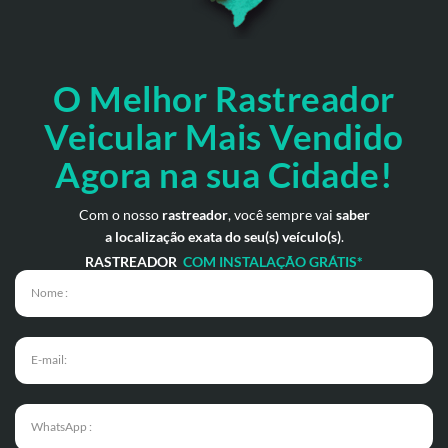
O Melhor Rastreador
Veicular Mais Vendido
Agora na sua Cidade!
Com o nosso
rastreador
, você sempre vai
saber
a localização exata do seu(s) veículo(s)
.
RASTREADOR
COM INSTALAÇÃO GRÁTIS*