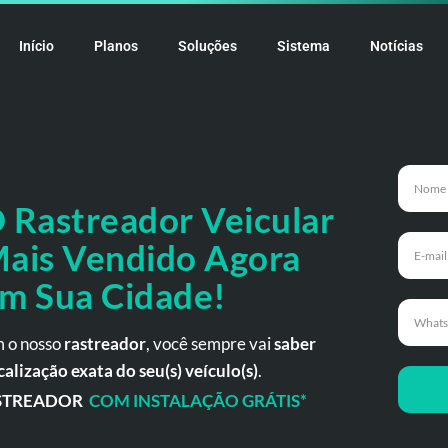
Início
Planos
Soluções
Sistema
Notícias
 Rastreador
Veicular
ais Vendido Agora
m Sua Cidade!
 o nosso
rastreador
, você sempre vai
saber
calização exata do seu(s) veículo(s)
.
STREADOR
COM INSTALAÇÃO GRÁTIS*