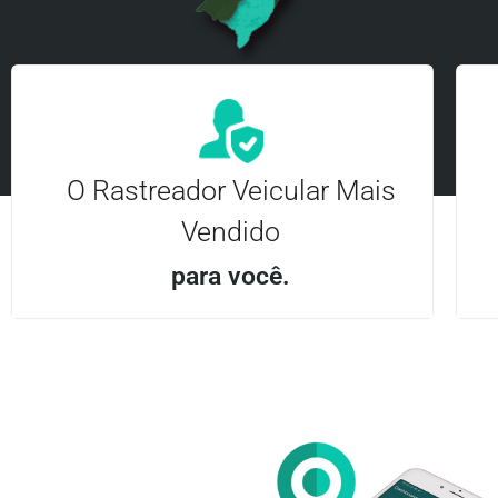
O Rastreador Veicular Mais
Vendido
para você.
Aplicativo Android e iOS | Acesso ilimitado Central
24Hrs
Entre em contato