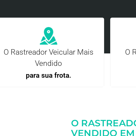
O Rastreador Veicular Mais
O R
Vendido
para sua frota.
Gere
Gestão Eficiente | Telemetria Completa avançada
O RASTREAD
Entre em contato
VENDIDO EM 