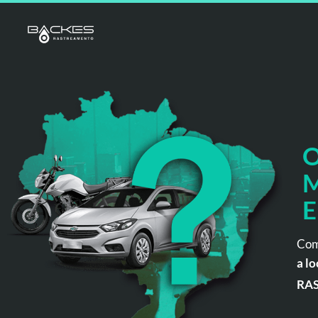
O
M
E
Com
a lo
RA