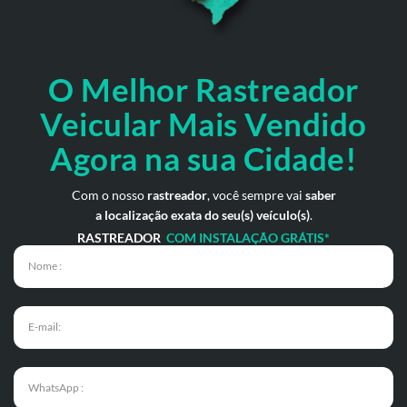
O Melhor Rastreador
Veicular Mais Vendido
Agora na sua Cidade!
Com o nosso
rastreador
, você sempre vai
saber
a localização exata do seu(s) veículo(s)
.
RASTREADOR
COM INSTALAÇÃO GRÁTIS*