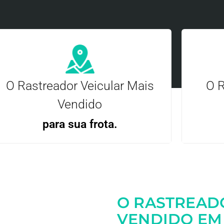
O Rastreador Veicular Mais
O R
Vendido
para sua frota.
Gere
Gestão Eficiente | Telemetria Completa avançada
O RASTREAD
Entre em contato
VENDIDO EM