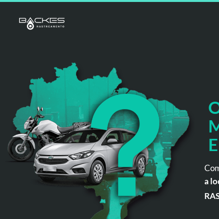
O
M
E
Com
a lo
RA