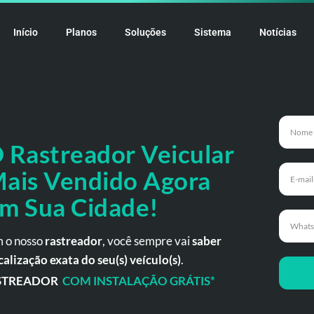
Início
Planos
Soluções
Sistema
Notícias
 Rastreador
Veicular
ais Vendido Agora
m Sua Cidade!
 o nosso
rastreador
, você sempre vai
saber
calização exata do seu(s) veículo(s)
.
STREADOR
COM INSTALAÇÃO GRÁTIS*