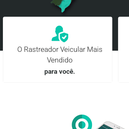
O Rastreador Veicular Mais
Vendido
para você.
Aplicativo Android e iOS | Acesso ilimitado Central
24Hrs
Entre em contato