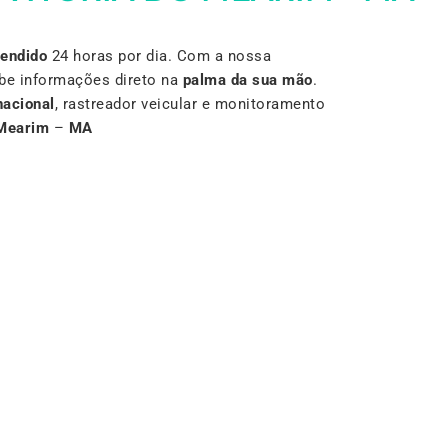
Vendido
24 horas por dia. Com a nossa
be informações direto na
palma da sua mão
.
nacional
, rastreador veicular e monitoramento
 Mearim
–
MA