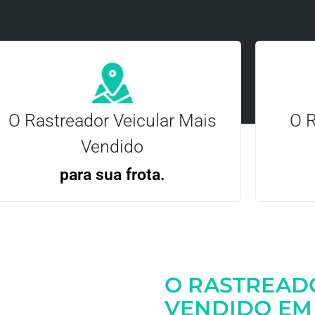
O Rastreador Veicular Mais
O R
Vendido
para sua frota.
Gere
Gestão Eficiente | Telemetria Completa avançada
O RASTREAD
Entre em contato
VENDIDO EM 