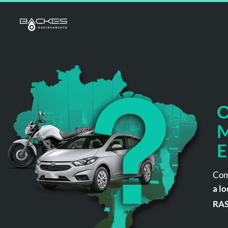
O
M
E
Com
a lo
RA