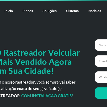
Início
Planos
Soluções
Sistema
Notícias
 Rastreador
Veicular
ais Vendido Agora
m Sua Cidade!
 o nosso
rastreador
, você sempre vai
saber
calização exata do seu(s) veículo(s)
.
STREADOR
COM INSTALAÇÃO GRÁTIS*