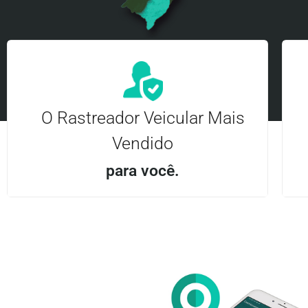
O Rastreador Veicular Mais
Vendido
para você.
Aplicativo Android e iOS | Acesso ilimitado Central
24Hrs
Entre em contato