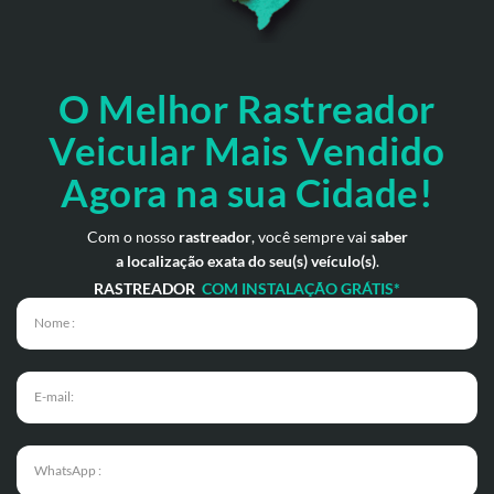
O Melhor Rastreador
Veicular Mais Vendido
Agora na sua Cidade!
Com o nosso
rastreador
, você sempre vai
saber
a localização exata do seu(s) veículo(s)
.
RASTREADOR
COM INSTALAÇÃO GRÁTIS*