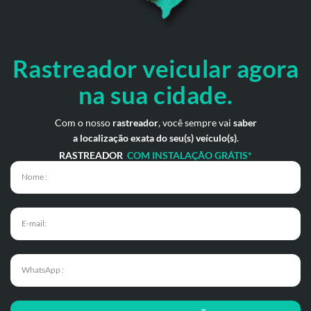
Rastreador veicular
agora
na sua cidade.
Com o nosso
rastreador
, você sempre vai
saber
a localização exata do seu(s) veículo(s)
.
RASTREADOR
COM INSTALAÇÃO GRÁTIS*