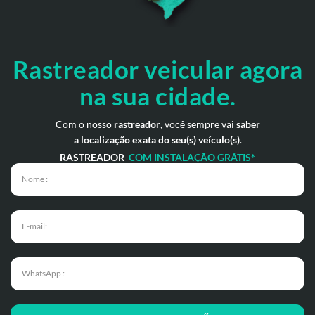
Rastreador veicular
agora
na sua cidade.
Com o nosso
rastreador
, você sempre vai
saber
a localização exata do seu(s) veículo(s)
.
RASTREADOR
COM INSTALAÇÃO GRÁTIS*