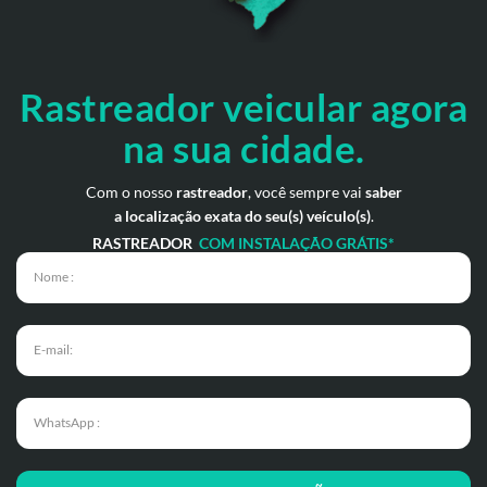
Rastreador veicular
agora
na sua cidade.
Com o nosso
rastreador
, você sempre vai
saber
a localização exata do seu(s) veículo(s)
.
RASTREADOR
COM INSTALAÇÃO GRÁTIS*