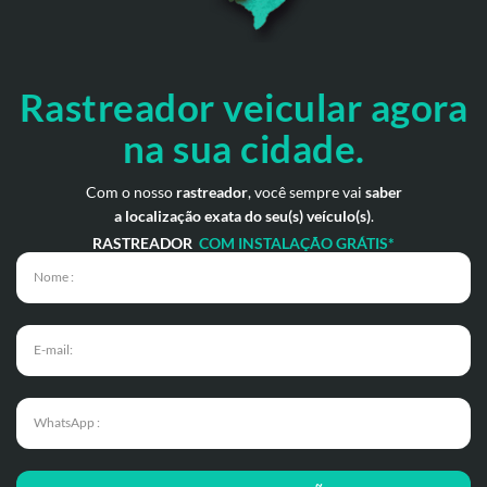
Rastreador veicular
agora
na sua cidade.
Com o nosso
rastreador
, você sempre vai
saber
a localização exata do seu(s) veículo(s)
.
RASTREADOR
COM INSTALAÇÃO GRÁTIS*