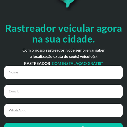
Rastreador veicular
agora
na sua cidade.
Com o nosso
rastreador
, você sempre vai
saber
a localização exata do seu(s) veículo(s)
.
RASTREADOR
COM INSTALAÇÃO GRÁTIS*