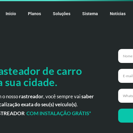
Início
Planos
Soluções
Sistema
Notícias
asteador de carro
a
sua cidade.
 o nosso
rastreador
, você sempre vai
saber
calização exata do seu(s) veículo(s)
.
STREADOR
COM INSTALAÇÃO GRÁTIS*