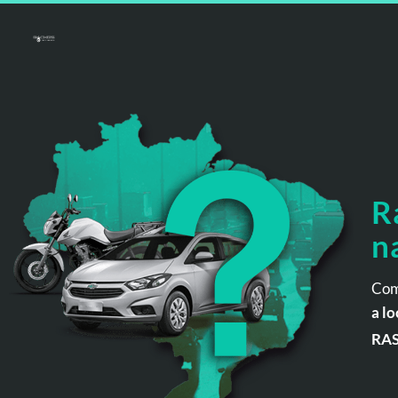
R
n
Com
a lo
RA