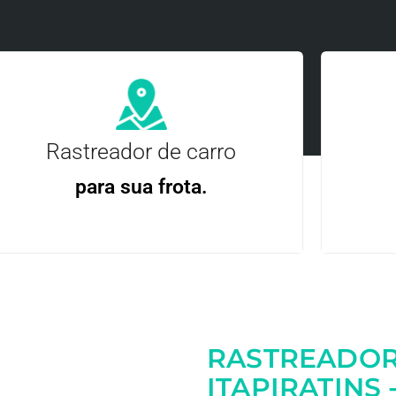
Rastreador de carro
para sua frota.
Gere
Gestão Eficiente | Telemetria Completa avançada
RASTREADOR
Entre em contato
ITAPIRATINS 