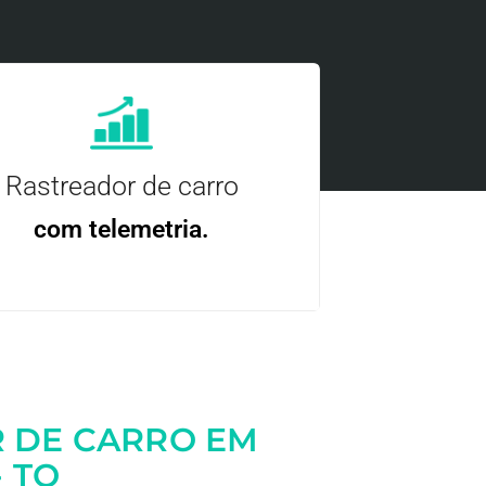
Rastreador de carro
com telemetria.
ncie, controle e otimize a sua frota com
nossa tecnologia.
 DE CARRO EM
- TO
Entre em contato