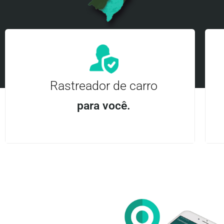
Rastreador de carro
para você.
Aplicativo Android e iOS | Acesso ilimitado Central
24Hrs
Entre em contato