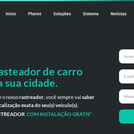
Início
Planos
Soluções
Sistema
Notícias
asteador de carro
a
sua cidade.
 o nosso
rastreador
, você sempre vai
saber
calização exata do seu(s) veículo(s)
.
STREADOR
COM INSTALAÇÃO GRÁTIS*