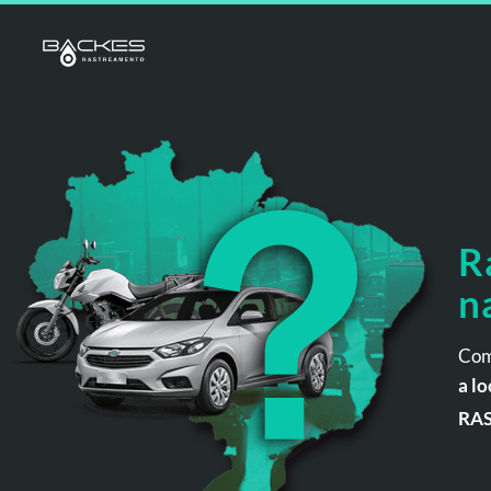
R
n
Com
a lo
RA