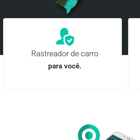
Rastreador de carro
para você.
Aplicativo Android e iOS | Acesso ilimitado Central
24Hrs
Entre em contato