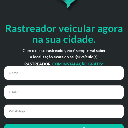
Rastreador veicular
agora
na sua cidade.
Com o nosso
rastreador
, você sempre vai
saber
a localização exata do seu(s) veículo(s)
.
RASTREADOR
COM INSTALAÇÃO GRÁTIS*