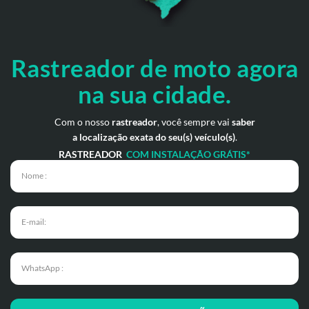
Rastreador de moto
agora
na sua cidade.
Com o nosso
rastreador
, você sempre vai
saber
a localização exata do seu(s) veículo(s)
.
RASTREADOR
COM INSTALAÇÃO GRÁTIS*