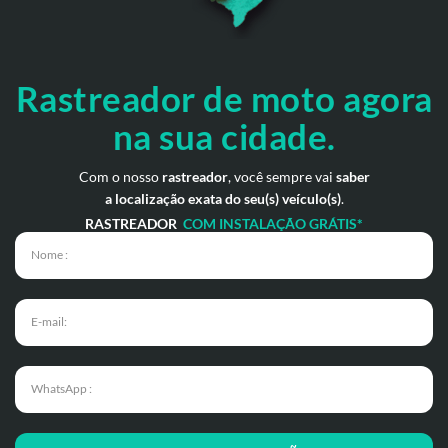
Rastreador de moto
agora
na sua cidade.
Com o nosso
rastreador
, você sempre vai
saber
a localização exata do seu(s) veículo(s)
.
RASTREADOR
COM INSTALAÇÃO GRÁTIS*