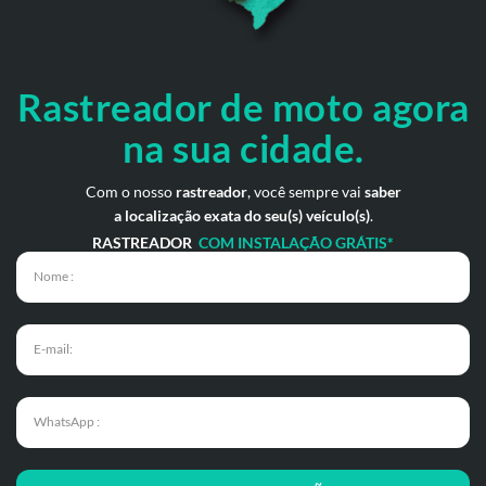
Rastreador de moto
agora
na sua cidade.
Com o nosso
rastreador
, você sempre vai
saber
a localização exata do seu(s) veículo(s)
.
RASTREADOR
COM INSTALAÇÃO GRÁTIS*