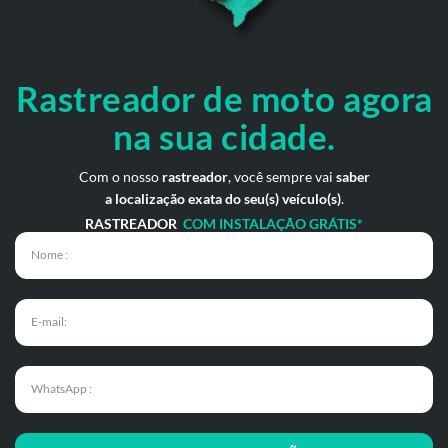
Rastreador de moto
agora
na sua cidade.
Com o nosso
rastreador
, você sempre vai
saber
a localização exata do seu(s) veículo(s)
.
RASTREADOR
COM INSTALAÇÃO GRÁTIS*